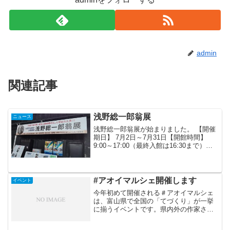
admin
関連記事
浅野総一郎翁展
ニュース
浅野総一郎翁展が始まりました。 【開催
期日】 7月2日～7月31日【開館時間】
9:00～17:00（最終入館は16:30まで）
【入 場 料】 無料 氷見市出身の実業家で
ある浅野翁の事をこの機会に是非皆様に
も知って頂きたいと思います。皆様...
#アオイマルシェ開催します
イベント
今年初めて開催される＃アオイマルシェ
は、富山県で全国の「てづくり」が一挙
に揃うイベントです。県内外の作家さん
によるハンドメイド雑貨やオリジナル商
品などを多数出店。キッチンカーに占い