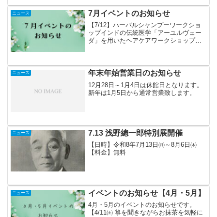
やワークショップなど、買って・食べ
て・体験できるお祭りです。...
7月イベントのお知らせ
ニュース
【7/12】ハーバルシャンプーワークショ
ップインドの伝統医学「アーユルヴェー
ダ」を用いたヘアケアワークショップを
行います。ハーブを使ったシャンプーの
手作り体験や、ヘアケアに関する知識な
どをお話しいただきます。【7/5、13、
18、26】靴作...
年末年始営業日のお知らせ
ニュース
12月28日～1月4日は休館日となります。
新年は1月5日から通常営業致します。
7.13 浅野總一郎特別展開催
ニュース
【日時】令和8年7月13日㈪～8月6日㈭
【料金】無料
イベントのお知らせ【4月・5月】
ニュース
4月・5月のイベントのお知らせです。
【4/11㈯ 箏を聞きながらお抹茶を気軽に