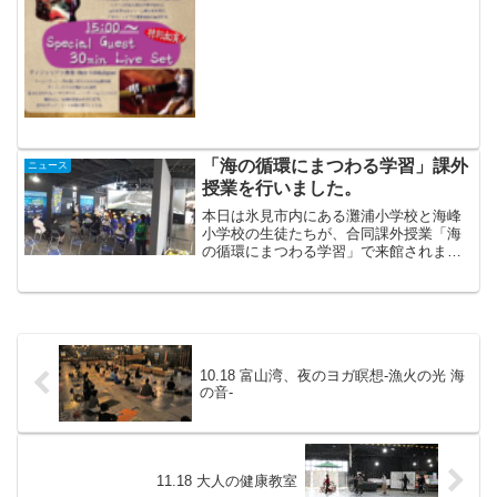
ト：￥500(1ドリンク付)【シタール奏者
南沢靖浩】1986年北インドの聖地ベナ
レ...
「海の循環にまつわる学習」課外
ニュース
授業を行いました。
本日は氷見市内にある灘浦小学校と海峰
小学校の生徒たちが、合同課外授業「海
の循環にまつわる学習」で来館されまし
た。ここでは主に富山湾で行われている
定置網の歴史や仕組みについて学び、
皆、ガイドさんの説明をしっかり聞いて
いました。実物を元に作られ...
10.18 富山湾、夜のヨガ瞑想-漁火の光 海
の音-
11.18 大人の健康教室