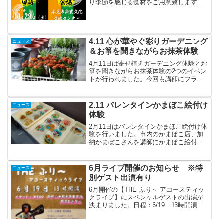
り季節を感じる食材をご用意致しますの
で、是非お越し下さい！
4.11 心が華やぐ彩りガーデニング
ニュース
＆お箏を聞きながらお抹茶体験
4月11日は寄せ植えガーデニング体験とお
箏を聞きながらお抹茶体験の2つのイベン
トが行われました。今回も講師にフラワ
ーウォークポポの井上さんを講師に、寄
せ植えの指導を行っていただきました。
参加者は好きな鉢と苗を選んで、寄せ植
2.11 バレンタインかまぼこ絵付け
ニュース
えを行います。段々...
体験
2月11日はバレンタインかまぼこ絵付け体
験を行いました。市内のかまぼこ店、加
納かまぼこさんを講師にかまぼこ絵付け
体験を行いました。今回はバレンタイン
かまぼこの絵付けということで、かまぼ
この形もハート形💛まずは加納かまぼこ
6月ライブ開催のお知らせ ※特
ニュース
さんに見本の絵を書い...
別ゲスト出演有り
6月開催の【THE ふり～ アコースティッ
クライブ】にスペシャルゲストの出演が
決まりました。日程：6/19 13時開演場
所：氷見市漁業文化交流センターチケッ