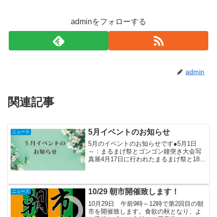
adminをフォローする
admin
関連記事
5月イベントのお知らせ
ニュース
5月のイベントのお知らせです●5月1日
～：まるまげ祭とゴンゴン鐘突き大会写
真展4月17日に行われたまるまげ祭と18日
に行われたゴンゴン鐘突き大会の写真展
を開催致します。氷見にとっては春の風
物詩となっている2日連続のお祭りの様子
を写真にてご覧...
10/29 朝市開催致します！
ニュース
10月29日 午前9時～12時で第2回目の朝
市を開催致します。食欲の秋となり、よ