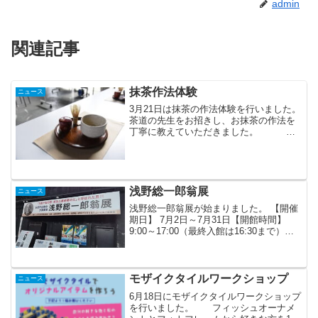
admin
関連記事
抹茶作法体験
ニュース
3月21日は抹茶の作法体験を行いました。
茶道の先生をお招きし、お抹茶の作法を
丁寧に教えていただきました。
小さいお子さんも先生に教えてもらいな
がら、お茶を点てました。 氷見
でALTをされているアメリカ人の先生も
着物で参加して下さ...
浅野総一郎翁展
ニュース
浅野総一郎翁展が始まりました。 【開催
期日】 7月2日～7月31日【開館時間】
9:00～17:00（最終入館は16:30まで）
【入 場 料】 無料 氷見市出身の実業家で
ある浅野翁の事をこの機会に是非皆様に
も知って頂きたいと思います。皆様...
モザイクタイルワークショップ
ニュース
6月18日にモザイクタイルワークショップ
を行いました。 フィッシュオーナメ