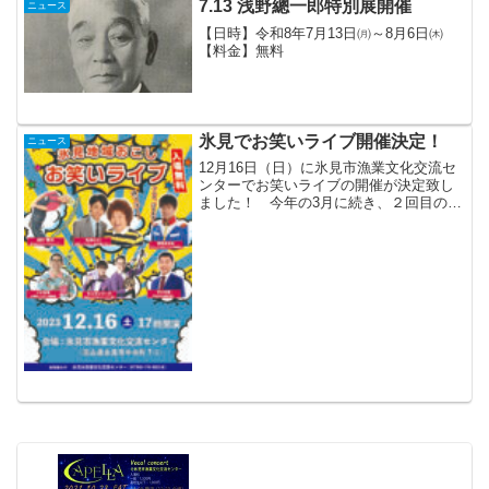
7.13 浅野總一郎特別展開催
ニュース
【日時】令和8年7月13日㈪～8月6日㈭
【料金】無料
氷見でお笑いライブ開催決定！
ニュース
12月16日（日）に氷見市漁業文化交流セ
ンターでお笑いライブの開催が決定致し
ました！ 今年の3月に続き、２回目の開
催となります。 な な なん
と・・・ 入場無料で
す！！！ 氷見住みます芸人の吉田
サラダさんのコンビ、【ものい...