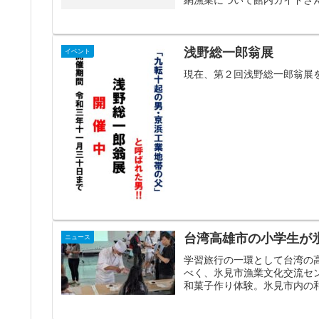
浅野総一郎翁展
イベント
現在、第２回浅野総一郎翁展
台湾高雄市の小学生が
ニュース
学習旅行の一環として台湾の
べく、氷見市漁業文化交流セ
和菓子作り体験。氷見市内の和