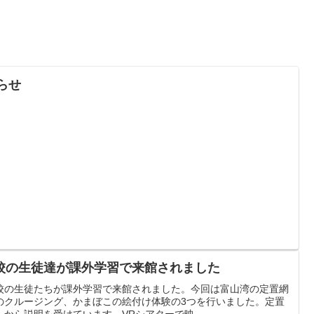
らせ
校の生徒達が課外学習で来館されました
校の生徒たちが課外学習で来館されました。今回は富山湾の定置網
のクルージング、かまぼこの絵付け体験の3つを行いました。定置
から説明を受けています。VRシアターで映...