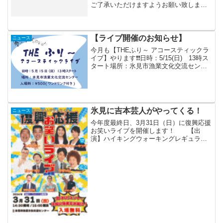
ご了承いただけますようお願い致しま
す。※当館敷地内の岸壁市場は通常営業
致します。
【ライブ開催のお知らせ】
ニュース
今月も【THEふり～ アコースティックラ
イブ】やります❗❗日時：5/15(日) 13時ス
タート場所：氷見市漁業文化交流センタ
ー入場料：￥500(ワンドリンク付き)5月
は総勢10組が出演しますので、お時間あ
る方は是非遊びに来てください！！
氷見に吉本芸人がやってくる！
ニュース
今年度最終日、3月31日（日）に復興応援
お笑いライブを開催します！ 【出
演】ハイキングウォーキングレギュラー
ジョイマンものいい伊藤もとひろ ノビ山
本 トマト王子 な、なんと豪華吉本芸人
の皆さんを無料で見ることが出来ちゃい
ます！是非この機会...