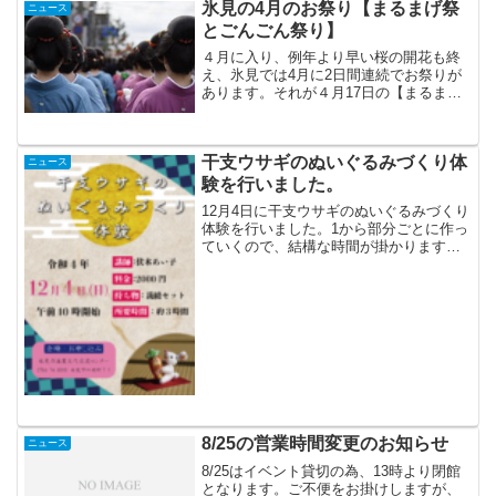
氷見の4月のお祭り【まるまげ祭
ニュース
とごんごん祭り】
４月に入り、例年より早い桜の開花も終
え、氷見では4月に2日間連続でお祭りが
あります。それが４月17日の【まるまげ
祭】と4月18日の【ごんごん祭】です。
【まるまげ祭】とはかつて幸せな結婚を
願った芸妓たちが、年に一度の休日に、
干支ウサギのぬいぐるみづくり体
人妻を象徴する「丸...
ニュース
験を行いました。
12月4日に干支ウサギのぬいぐるみづくり
体験を行いました。1から部分ごとに作っ
ていくので、結構な時間が掛かります。
先生に教えてもらいながら、丁寧に裁縫
していきます。完成したのがこちら！玄
関などに飾れるちょうどいい大きさです
ね！
8/25の営業時間変更のお知らせ
ニュース
8/25はイベント貸切の為、13時より閉館
となります。ご不便をお掛けしますが、